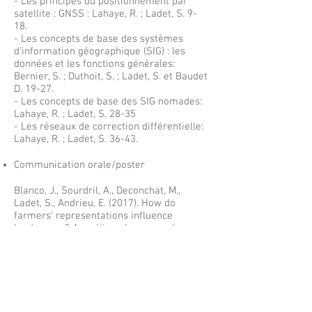
- Les principes du positionnement par
satellite : GNSS : Lahaye, R. ; Ladet, S. 9-
18.
- Les concepts de base des systèmes
d’information géographique (SIG) : les
données et les fonctions générales:
Bernier, S. ; Duthoit, S. ; Ladet, S. et Baudet
D. 19-27.
- Les concepts de base des SIG nomades:
Lahaye, R. ; Ladet, S. 28-35
- Les réseaux de correction différentielle:
Lahaye, R. ; Ladet, S. 36-43.
Communication orale/poster
Blanco, J., Sourdril, A., Deconchat, M.,
Ladet, S., Andrieu, E. (2017). How do
farmers' representations influence
landscapes? A multi-scale approach
combining mental models and forest
monitoring in southwestern France.
Presented at IALE 2017 European
Congress, Ghent.
San Cristobal, M., Duflot, R., Andrieu, E.,