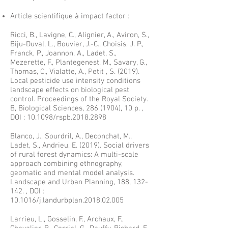
​Article scientifique à impact factor :
Ricci, B., Lavigne, C., Alignier, A., Aviron, S.,
Biju-Duval, L., Bouvier, J.-C., Choisis, J. P.,
Franck, P., Joannon, A., Ladet, S.,
Mezerette, F., Plantegenest, M., Savary, G.,
Thomas, C., Vialatte, A., Petit , S. (2019).
Local pesticide use intensity conditions
landscape effects on biological pest
control. Proceedings of the Royal Society.
B, Biological Sciences,
286 (1904)
, 10 p. ,
DOI : 10.1098/rspb.2018.2898
Blanco, J., Sourdril, A., Deconchat, M.,
Ladet, S., Andrieu, E. (2019). Social drivers
of rural forest dynamics: A multi-scale
approach combining ethnography,
geomatic and mental model analysis.
Landscape and Urban Planning, 188, 132-
142. , DOI :
10.1016/j.landurbplan.2018.02.005
Larrieu, L., Gosselin, F., Archaux, F.,