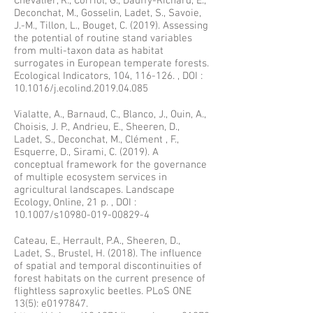
Chevalier, R., Corriol, G., Dauffy-Richard, E.,
Deconchat, M., Gosselin, Ladet, S., Savoie,
J.-M., Tillon, L., Bouget, C. (2019). Assessing
the potential of routine stand variables
from multi-taxon data as habitat
surrogates in European temperate forests.
Ecological Indicators, 104, 116-126. , DOI :
10.1016/j.ecolind.2019.04.085
Vialatte, A., Barnaud, C., Blanco, J., Ouin, A.,
Choisis, J. P., Andrieu, E., Sheeren, D.,
Ladet, S., Deconchat, M., Clément , F.,
Esquerre, D., Sirami, C. (2019). A
conceptual framework for the governance
of multiple ecosystem services in
agricultural landscapes. Landscape
Ecology, Online, 21 p. , DOI :
10.1007/s10980-019-00829-4
​Cateau, E., Herrault, P.A., Sheeren, D.,
Ladet, S., Brustel, H. (2018). The influence
of spatial and temporal discontinuities of
forest habitats on the current presence of
flightless saproxylic beetles. PLoS ONE
13(5): e0197847.