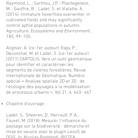
Raymond, L. ; Sarthou, J.P. ; Plantegenest,
M. ; Gauffre, B. ; Ladet, S. et Vialatte, A.
(2014). Immature hoverflies overwinter in
cultivated fields and may significantly
control aphid populations in autumn.
Agriculture, Ecosystems and Environment,
185, 99–105.
Alignier, A. (co-1er auteur); Espy, P. ;
Deconchat, M. et Ladet, S. (co-1er auteur)
(2011) CARTOLIS. Vers un outil géomatique
pour identifier et caractériser les
segments de lisières forestières. Revue
Internationale de Géomatique. Numéro
spécial « Analyse spatiale 2D et 3D : de
l’écologie des paysages à la modélisation
de processus urbains », Vol 21, 4, 443- 467.
Chapitre d’ouvrage :
Ladet, S., Sheeren, D., Herrault, P. A.,
Fauvel, M. (2018). Mesurer l’influence du
paysage sur la biodiversité : démarche et
mise en oeuvre avec le plugin LecoS de
QGIS. In: Nicolas Baghdadi, IRSTEA;