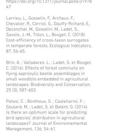
https://doi.org/10.1371/journal.pone.01978
47
Larrieu, L., Gosselin, F., Archaux, F.,
Chevalier, R., Corriol, G., Dauffy-Richard, E.,
Deconchat, M., Gosselin, M., Ladet, S.,
Savoie, J.-M., Tillon, L., Bouget, C. (2018).
Cost-efficiency of cross-taxon surrogates
in temperate forests. Ecological Indicators,
87, 56-65.
Brin, A. ; Valladares, L. ; Ladet, S. et Bouget,
C. (2016). Effects of forest continuity on
flying saproxylic beetle assemblages in
small woodlots embedded in agricultural
landscapes. Biodiversity and Conservation,
25 (3), 587-602.
Pelosi, C. ; Bonthoux, S. ; Castellarini, F. ;
Goulard, M. ; Ladet, S. et Balent, G. (2014).
Is there an optimum scale for predicting
bird species’ distribution in agricultural
landscapes? Journal of Environnemental
Management, 136, 54-61.