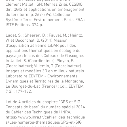
Clément Mallet, IGN; Mehrez Zribi, CESBIO,
dir., QGIS et applications en aménagement
du territoire (p. 267-294). Collection
Système Terre Environnement. Paris, FRA :
ISTE Editions. 374 p.
Ladet, S. ; Sheeren, D. ; Fauvel, M. ; Heintz,
W. et Deconchat, D. (2011) Mission
d'acquisition aérienne LiDAR pour des
applications thématiques en écologie du
paysage : le cas des Coteaux de Gascogne.
In Jaillet, S. (Coordinateur); Ployon, E.
(Coordinateur); Villemin, T. (Coordinateur).
Images et modèles 3D en milieux naturels.
Laboratoire EDYTEM - Environnements,
Dynamiques et Territoires de la Montagne,
Le Bourget-du-Lac (France) ; Coll. EDYTEM.
(12) : 177-182.
Lot de 4 articles du chapitre "GPS et SIG –
Concepts de base" du numéro spécial 2014
du Cahier des Techniques de l'INRA,
https://www6.inra.fr/cahier_des_technique
s/Les-numeros-thematiques/GPS-et-SIG