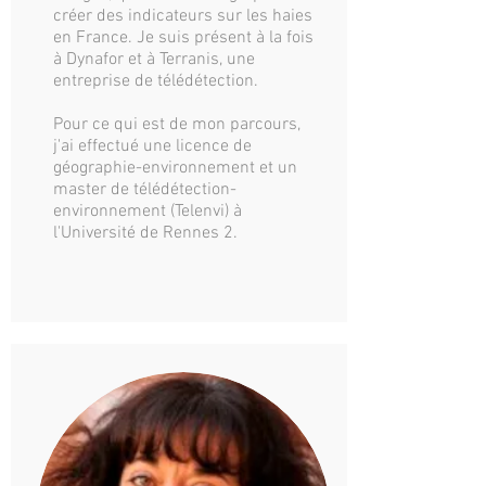
créer des indicateurs sur les haies
en France. Je suis présent à la fois
à Dynafor et à Terranis, une
entreprise de télédétection.
Pour ce qui est de mon parcours,
j'ai effectué une licence de
géographie-environnement et un
master de télédétection-
environnement (Telenvi) à
l'Université de Rennes 2.