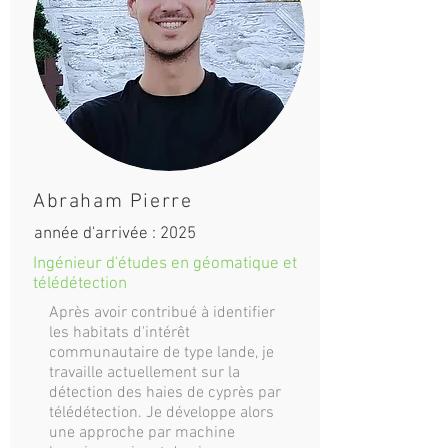
Abraham Pierre
année d'arrivée : 2025
Ingénieur d'études en géomatique et
télédétection
Après avoir contribué à identifier
les habitats d'intérêt
communautaire de type lande, je
travaille actuellement sur la
détection des haies de cyprès par
télédétection. Je développe alors
une approche par machine